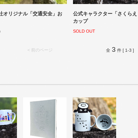
社オリジナル「交通安全」お
公式キャラクター「さくらえ
カップ
)
SOLD OUT
3
< 前のページ
全
件 [ 1-3 ]