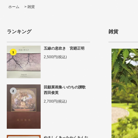
ホーム
>
雑貨
ランキング
雑貨
五線の息吹き 宮廻正明
1
2,500円(税込)
回顧展画集-いのちの讃歌
2
西田俊英
2,700円(税込)
やさしくあったかくみんな